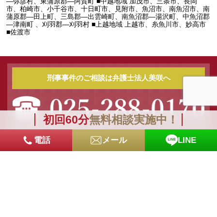
―弥彦村、東蒲原郡―阿賀町 ■中越地域 加茂市、三条市、長岡
市、柏崎市、小千谷市、十日町市、見附市、魚沼市、南魚沼市、南
蒲原郡―田上町、三島郡―出雲崎町、南魚沼郡―湯沢町、中魚沼郡
―津南町 、刈羽郡―刈羽村 ■上越地域 上越市、糸魚川市、妙高市
■佐渡市
刑事事件のご相談は弁護士法人美咲へ
初回60分
無料相談実施中！
受付時間 平日 9:30〜 18:00
電話
メール
LINE
相談時間 平日 9:30〜 18:00（土・日・祝日応相談）
メールでのお問合せはこちら
お電話でのお問合せはこちら