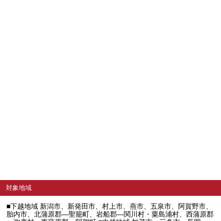
対象地域
■下越地域 新潟市、新発田市、村上市、燕市、五泉市、阿賀野市、
胎内市、北蒲原郡―聖籠町、岩船郡―関川村・粟島浦村、西蒲原郡