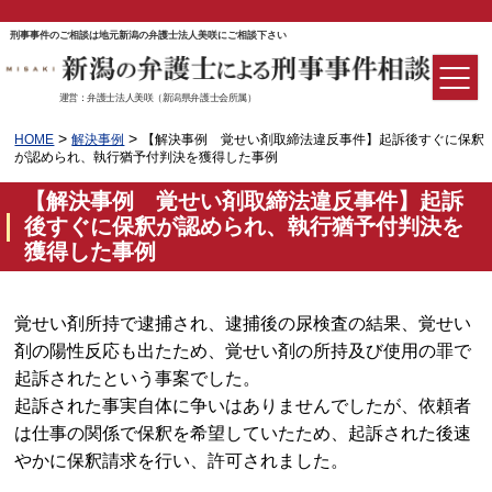
刑事事件のご相談は地元新潟の弁護士法人美咲にご相談下さい
運営：弁護士法人美咲（新潟県弁護士会所属）
>
>
HOME
解決事例
【解決事例 覚せい剤取締法違反事件】起訴後すぐに保釈
が認められ、執行猶予付判決を獲得した事例
【解決事例 覚せい剤取締法違反事件】起訴
後すぐに保釈が認められ、執行猶予付判決を
獲得した事例
覚せい剤所持で逮捕され、逮捕後の尿検査の結果、覚せい
剤の陽性反応も出たため、覚せい剤の所持及び使用の罪で
起訴されたという事案でした。
起訴された事実自体に争いはありませんでしたが、依頼者
は仕事の関係で保釈を希望していたため、起訴された後速
やかに保釈請求を行い、許可されました。