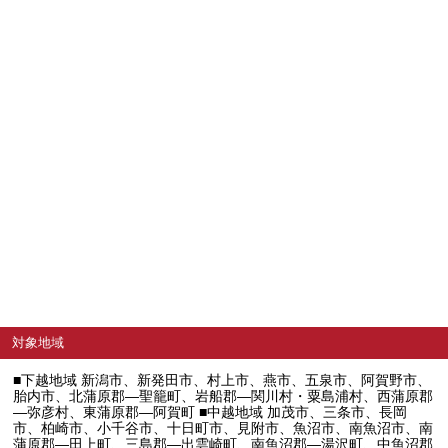
対象地域
■下越地域 新潟市、新発田市、村上市、燕市、五泉市、阿賀野市、
胎内市、北蒲原郡―聖籠町、岩船郡―関川村・粟島浦村、西蒲原郡
―弥彦村、東蒲原郡―阿賀町 ■中越地域 加茂市、三条市、長岡
市、柏崎市、小千谷市、十日町市、見附市、魚沼市、南魚沼市、南
蒲原郡―田上町、三島郡―出雲崎町、南魚沼郡―湯沢町、中魚沼郡