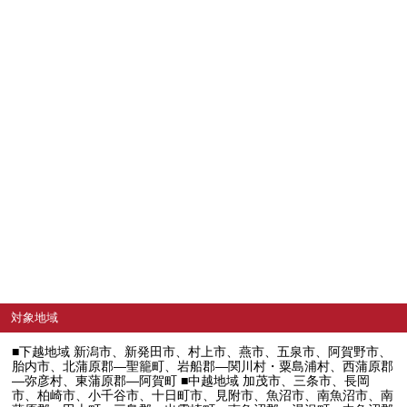
対象地域
■下越地域 新潟市、新発田市、村上市、燕市、五泉市、阿賀野市、
胎内市、北蒲原郡―聖籠町、岩船郡―関川村・粟島浦村、西蒲原郡
―弥彦村、東蒲原郡―阿賀町 ■中越地域 加茂市、三条市、長岡
市、柏崎市、小千谷市、十日町市、見附市、魚沼市、南魚沼市、南