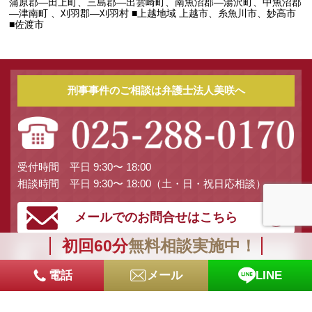
蒲原郡―田上町、三島郡―出雲崎町、南魚沼郡―湯沢町、中魚沼郡
―津南町 、刈羽郡―刈羽村 ■上越地域 上越市、糸魚川市、妙高市
■佐渡市
刑事事件のご相談は弁護士法人美咲へ
受付時間 平日 9:30〜 18:00
相談時間 平日 9:30〜 18:00（土・日・祝日応相談）
メールでのお問合せはこちら
初回60分
無料相談実施中！
お電話でのお問合せはこちら
電話
メール
LINE