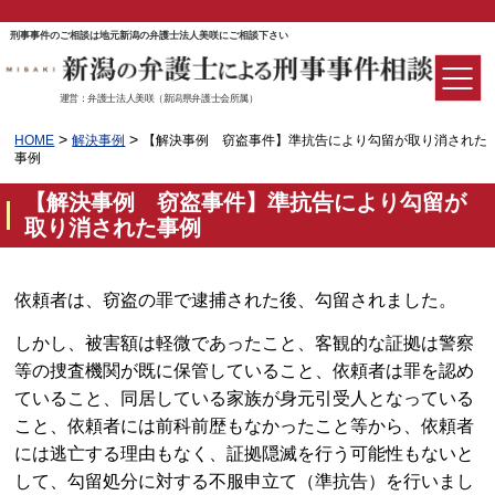
刑事事件のご相談は地元新潟の弁護士法人美咲にご相談下さい
運営：弁護士法人美咲（新潟県弁護士会所属）
>
>
HOME
解決事例
【解決事例 窃盗事件】準抗告により勾留が取り消された
事例
【解決事例 窃盗事件】準抗告により勾留が
取り消された事例
依頼者は、窃盗の罪で逮捕された後、勾留されました。
しかし、被害額は軽微であったこと、客観的な証拠は警察
等の捜査機関が既に保管していること、依頼者は罪を認め
ていること、同居している家族が身元引受人となっている
こと、依頼者には前科前歴もなかったこと等から、依頼者
には逃亡する理由もなく、証拠隠滅を行う可能性もないと
して、勾留処分に対する不服申立て（準抗告）を行いまし