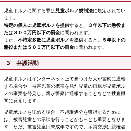
児童ポルノに関する罪は
児童ポルノ規制法
に規定されてい
ます。
特定の個人に児童ポルノを提供
すると、
３年以下の懲役ま
たは３００万円以下の罰金
に問われます。
また、
不特定多数に児童ポルノを提供
すると、
５年以下の
懲役または５００万円以下の罰金
に問われます。
３ 弁護活動
児童ポルノはインターネット上で見つけた人が警察に通報
する場合や、被害児童の携帯を見た児童の両親が児童ポル
ノの事実を発見し、親が警察に通報することなどで捜査機
関に発覚します。
児童ポルノを認める場合、不起訴処分を獲得するために
は、被害児童との示談を行うことがもっとも重要となりま
す。ただ、被害児童は未成年ですので、示談交渉は親権者