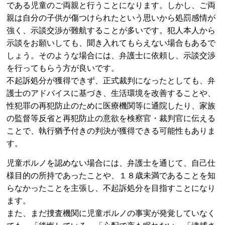
である児童のご両親と行うことになります。しかし、ご両
親は自分の子供が傷つけられたという思いから処罰感情が
強く、示談交渉が難航することが多いです。犯人本人から
示談をお願いしても、聞き入れてもらえない場合もあるで
しょう。そのような場合には、弁護士に依頼し、示談交渉
を行ってもらう方が良いです。
不起訴処分が獲得できず、正式裁判になったとしても、弁
護士のアドバイスに基づき、生活環境を改善することや、
性犯罪の再犯防止のために医療機関等に通院したり、家族
の監督等反省と再犯防止の意欲を検察官・裁判官に伝える
ことで、執行猶予付きの判決が獲得できる可能性もありま
す。
児童ポルノを認めない場合には、弁護士を通じて、自己仕
様目的の所持であったことや、１８歳未満であることを知
らなかったことを主張し、不起訴処分を目指すことになり
ます。
また、まだ捜査機関に児童ポルノの事実が発覚していなく