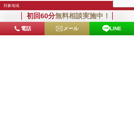
対象地域
初回60分
無料相談実施中！
■下越地域 新潟市、新発田市、村上市、燕市、五泉市、阿賀野市、
胎内市、北蒲原郡―聖籠町、岩船郡―関川村・粟島浦村、西蒲原郡
―弥彦村、東蒲原郡―阿賀町 ■中越地域 加茂市、三条市、長岡
電話
メール
LINE
市、柏崎市、小千谷市、十日町市、見附市、魚沼市、南魚沼市、南
蒲原郡―田上町、三島郡―出雲崎町、南魚沼郡―湯沢町、中魚沼郡
―津南町 、刈羽郡―刈羽村 ■上越地域 上越市、糸魚川市、妙高市
■佐渡市
刑事事件のご相談は弁護士法人美咲へ
受付時間 平日 9:30〜 18:00
相談時間 平日 9:30〜 18:00（土・日・祝日応相談）
メールでのお問合せはこちら