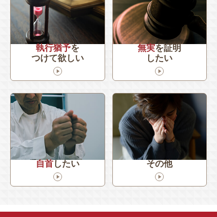
執行猶予
を
無実
を証明
つけて欲しい
したい
自首
したい
その他