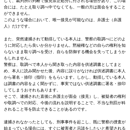
して、裁判所の判断で接見禁止処分に付される場合があり、この場
合には、たとえ取り調べ中でなくても、一般の方は面会をすること
ができません。
このような場合において、唯一接見が可能なのは、弁護士（弁護
人）だけです。
また、突然逮捕されて動揺している本人は、警察の取調べにどのよ
うに対応したら良いか分かりません。黙秘権などの自らの権利を知
らないまま取り調べを受け、自らを防御する機会を失ってしまうか
もしれません。
警察は、取調べで本人から聞き取った内容を供述調書としてまと
め、本人に読み聞かせた後、内容に誤りがなければ供述調書に本人
から署名・捺印（指印）をもらいます。しかし、動揺している本人
は調書の内容をよく聞かずに、事実ではない供述調書に署名・捺印
してしまうおそれもあります。
そこで、逮捕された直後に弁護士が面会（接見）し、被疑者の権利
や取調べでの対応、今後の流れを説明することで、不当な刑罰が科
されること等を防止できることがあるのです。
逮捕されなかったとしても、刑事事件を起こし、既に警察の捜査が
始まっている場合には、すぐに被害者と示談をしたいと希望される