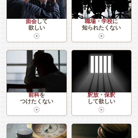
面会
して
職場・学校
に
欲しい
知られたくない
前科
を
釈放・保釈
つけたくない
して欲しい